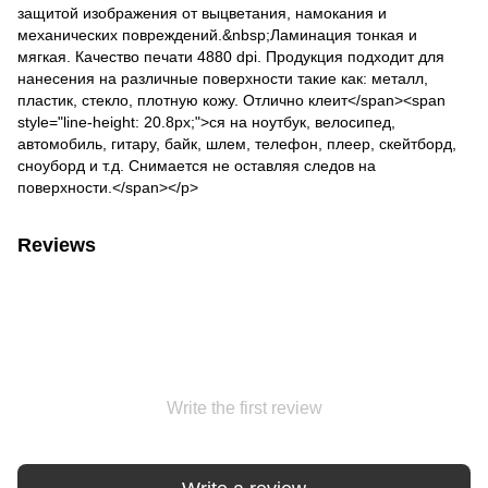
защитой изображения от выцветания, намокания и
механических повреждений.&nbsp;Ламинация тонкая и
мягкая. Качество печати 4880 dpi. Продукция подходит для
нанесения на различные поверхности такие как: металл,
пластик, стекло, плотную кожу. Отлично клеит</span><span
style="line-height: 20.8px;">ся на ноутбук, велосипед,
автомобиль, гитару, байк, шлем, телефон, плеер, скейтборд,
сноуборд и т.д. Снимается не оставляя следов на
поверхности.</span></p>
Reviews
Write the first review