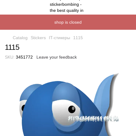
shop is closed
Catalog
Stickers
IT-стикеры
1115
1115
SKU:
3451772
Leave your feedback