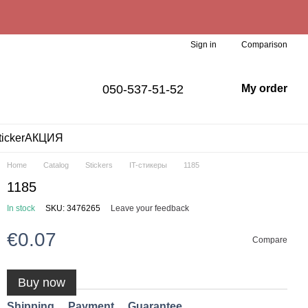
Comparison
Sign in
050-537-51-52
My order
ticker
АКЦИЯ
Home
Catalog
Stickers
IT-стикеры
1185
1185
In stock
SKU: 3476265
Leave your feedback
€0.07
Compare
Buy now
Shipping
Payment
Guarantee