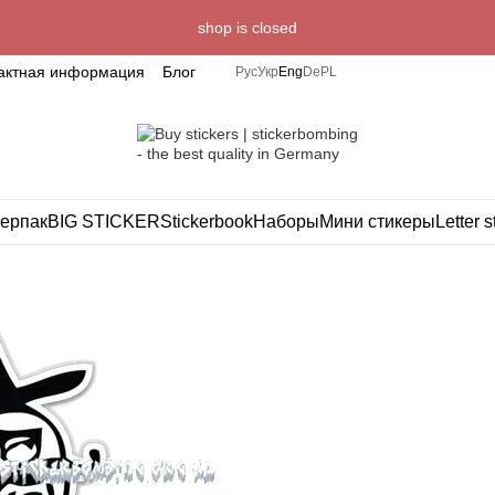
shop is closed
актная информация
Блог
Рус
Укр
Eng
De
PL
ерпак
BIG STICKER
Stickerbook
Наборы
Мини стикеры
Letter s