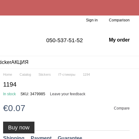
Comparison
Sign in
050-537-51-52
My order
ticker
АКЦИЯ
Home
Catalog
Stickers
IT-стикеры
1194
1194
In stock
SKU: 3479985
Leave your feedback
€0.07
Compare
Buy now
Shipping
Payment
Guarantee