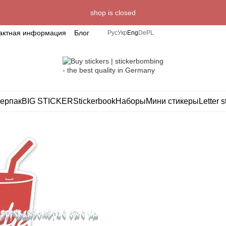
shop is closed
актная информация
Блог
Рус
Укр
Eng
De
PL
ерпак
BIG STICKER
Stickerbook
Наборы
Мини стикеры
Letter s