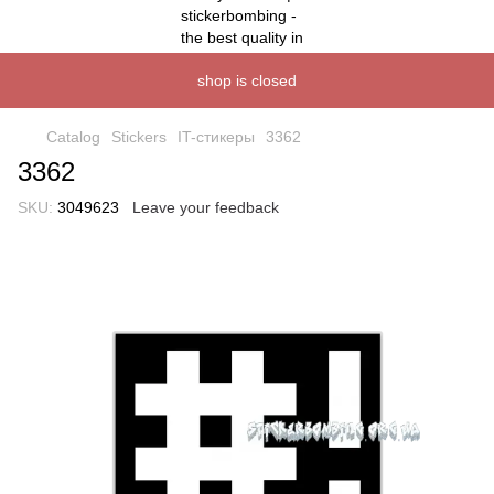
shop is closed
Catalog
Stickers
IT-стикеры
3362
3362
SKU:
3049623
Leave your feedback