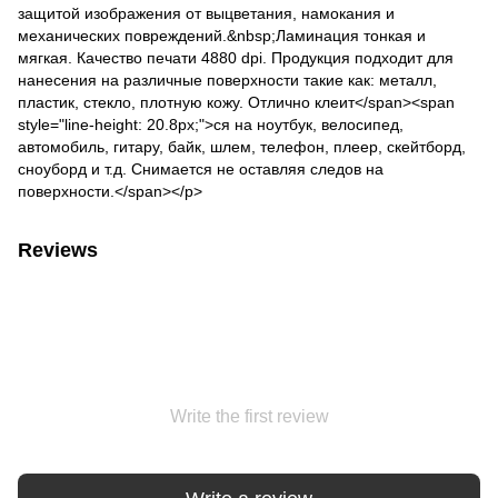
защитой изображения от выцветания, намокания и
механических повреждений.&nbsp;Ламинация тонкая и
мягкая. Качество печати 4880 dpi. Продукция подходит для
нанесения на различные поверхности такие как: металл,
пластик, стекло, плотную кожу. Отлично клеит</span><span
style="line-height: 20.8px;">ся на ноутбук, велосипед,
автомобиль, гитару, байк, шлем, телефон, плеер, скейтборд,
сноуборд и т.д. Снимается не оставляя следов на
поверхности.</span></p>
Reviews
Write the first review