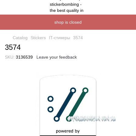
shop is closed
Catalog
Stickers
IT-стикеры
3574
3574
SKU:
3136539
Leave your feedback