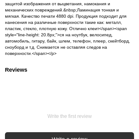
защитой изображения от выцветания, намокания и
механических повреждений.&nbsp;Ламинация тонкая и
мягкая. Качество печати 4880 dpi. Продукция подходит для
нанесения на различные поверхности такие как: металл,
пластик, стекло, плотную кожу. Отлично клеит</span><span
style="line-height: 20.8px;">ся на ноутбук, велосипед,
автомобиль, гитару, байк, шлем, телефон, плеер, скейтборд,
сноуборд и т.д. Снимается не оставляя следов на
поверхности.</span></p>
Reviews
Write the first review