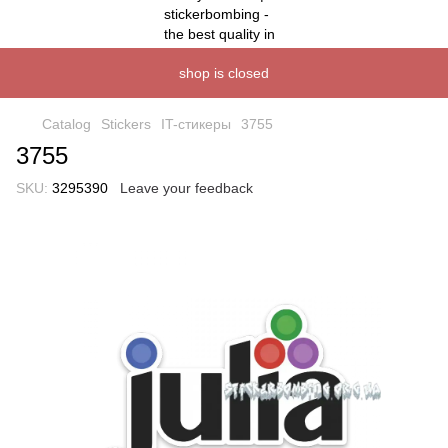
shop is closed
Catalog
Stickers
IT-стикеры
3755
3755
SKU:
3295390
Leave your feedback