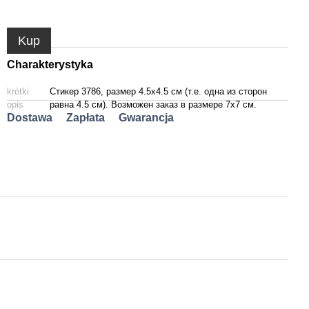
Kup
Charakterystyka
krótki
Стикер 3786, размер 4.5х4.5 см (т.е. одна из сторон
opis
равна 4.5 см). Возможен заказ в размере 7х7 см.
Dostawa
Zapłata
Gwarancja