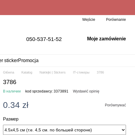
Porównanie
Wejście
050-537-51-52
Moje zamówienie
er sticker
Promocja
Główna
Katalog
Naklejki | Stickers
IT-стикеры
3786
3786
В наличии
kod sprzedawcy: 3373891
Wystawić opinię
0.34 zł
Porównywać
Размер