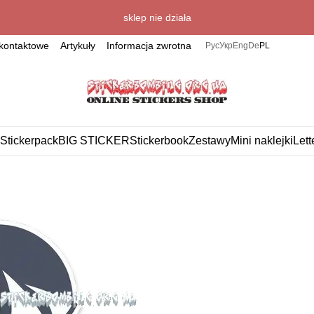
sklep nie działa
kontaktowe
Artykuły
Informacja zwrotna
Рус
Укр
Eng
De
PL
Stickerpack
BIG STICKER
Stickerbook
Zestawy
Mini naklejki
Lett