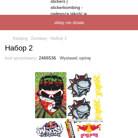
sklep nie działa
Katalog
Zestawy
Набор 2
Набор 2
kod sprzedawcy:
2466536
Wystawić opinię