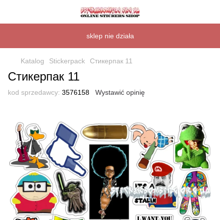
sklep nie działa
Katalog
Stickerpack
Стикерпак 11
Стикерпак 11
kod sprzedawcy:
3576158
Wystawić opinię