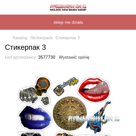
sklep nie działa
Katalog
Stickerpack
Стикерпак 3
Стикерпак 3
kod sprzedawcy:
3577730
Wystawić opinię