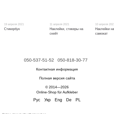
19 апреля 2021
11 апреля 2021
10 апреля 202
Стикербук
Наклейки, стикеры на
Наклейки н
скейт
самокат
050-537-51-52
050-818-30-77
Контактная информация
Полная версия сайта
© 2014—2026
Online-Shop für Aufkleber
Рус
Укр
Eng
De
PL