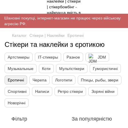
Шановні покупці, інтернет-магазин не працює через військову
агресію РФ.
Каталог
Стікери | Наклейки
Еротичні
Стікери та наклейки з єротикою
Артстикеры
IT-стикеры
Разное
JDM
Музыкальные
Коти
Мультістікери
Гумористичні
Еротичні
Черепа
Логотипи
Птицы, рыбы, звери
Спортивні
Написи
Ретро стікери
Зоряні війни
Новорічні
Фільтр
За популярністю