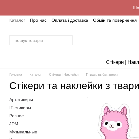
Перейти до основного контенту
Ша
Каталог
Про нас
Оплата і доставка
Обмін та повернення
Стікери | Нак
Головна
Каталог
Стікери | Наклейки
Птицы, рыбы, звери
Стікери та наклейки з твар
Артстикеры
IT-стикеры
Разное
JDM
Музыкальные