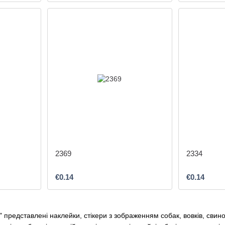
2369
2334
€0.14
€0.14
і" представлені наклейки, стікери з зображенням собак, вовків, свинок,