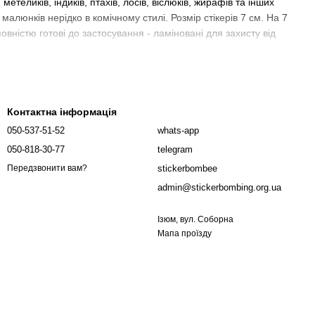
, метеликів, індиків, птахів, лосів, віслюків, жирафів та інших
 малюнків нерідко в комічному стилі. Розмір стікерів 7 см. На 7
овністю готові до застосування - ламіновані для захисту від
Контактна інформація
050-537-51-52
whats-app
050-818-30-77
telegram
stickerbombee
Передзвонити вам?
admin@stickerbombing.org.ua
Ізюм, вул. Соборна
Мапа проїзду