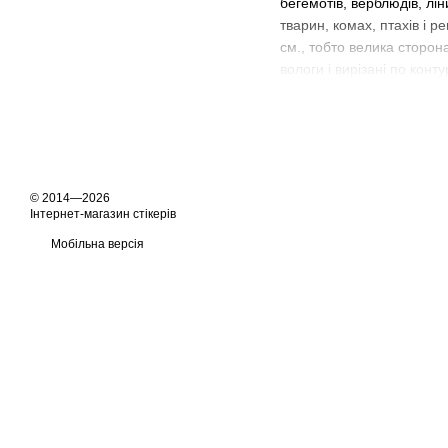
бегемотів, верблюдів, ліни
тварин, комах, птахів і р
см., тобто велика сторона
вологи і вирізані по конту
© 2014—2026
Інтернет-магазин стікерів
Мобільна версія