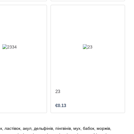
23
€0.13
 ластівок, акул, дельфінів, пінгвінів, мух, бабок, моржів,