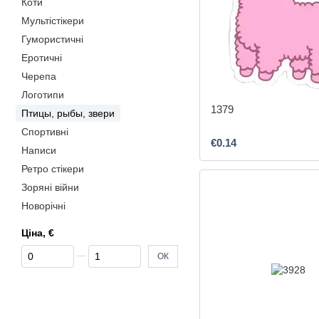
Коти
Мультістікери
Гумористичні
Еротичні
Черепа
Логотипи
1379
Птицы, рыбы, звери
Спортивні
€0.14
Написи
Ретро стікери
Зоряні війни
Новорічні
Ціна, €
Від Ціна, €
До Ціна, €
ОК