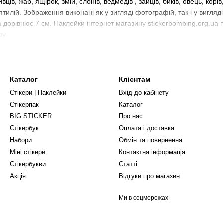
вців, жаб, ящірок, змій, слонів, ведмедів , зайців, биків, овець, корів
ептилій. Зображення виконані як у вигляді фотографій, так і у вигляді
 дорівнює 7 см. Наклейки інтернет магазину stickerbombing.org.ua п
ру.
Каталог
Клієнтам
Стікери | Наклейки
Вхід до кабінету
Стікерпак
Каталог
BIG STICKER
Про нас
Стікербук
Оплата і доставка
Набори
Обмін та повернення
Міні стікери
Контактна інформація
Стікербукви
Статті
Акція
Відгуки про магазин
Ми в соцмережах