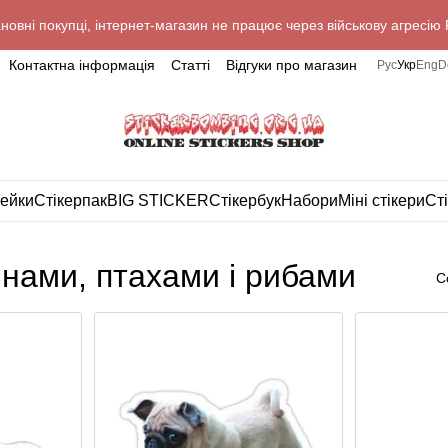
новні покупці, інтернет-магазин не працює через військову агресію 
Контактна інформація
Статті
Відгуки про магазин
Рус
Укр
Eng
D
лейки
Стікерпак
BIG STICKER
Стікербук
Набори
Міні стікери
Ст
инами, птахами і рибами
С