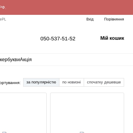
РФ.
Порівняння
e
PL
Вхід
050-537-51-52
Мій кошик
ікербукви
Акція
за популярністю
по новизні
спочатку дешевше
ортування: