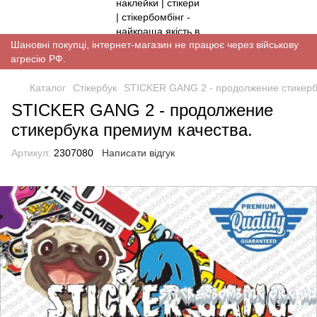
Шановні покупці, інтернет-магазин не працює через військову
агресію РФ.
Каталог
Стікербук
STICKER GANG 2 - продолжение стикерб
STICKER GANG 2 - продолжение
стикербука премиум качества.
Артикул:
2307080
Написати відгук