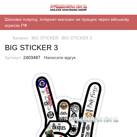
Шановні покупці, інтернет-магазин не працює через військову
агресію РФ.
Каталог
BIG STICKER
BIG STICKER 3
BIG STICKER 3
Артикул:
2403487
Написати відгук