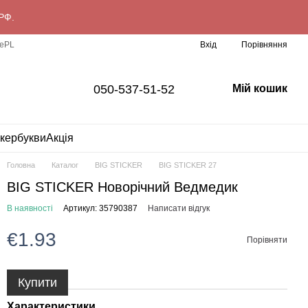
РФ.
Порівняння
e
PL
Вхід
050-537-51-52
Мій кошик
ікербукви
Акція
Головна
Каталог
BIG STICKER
BIG STICKER 27
BIG STICKER Новорічний Ведмедик
В наявності
Артикул: 35790387
Написати відгук
€1.93
Порівняти
Купити
Характеристики