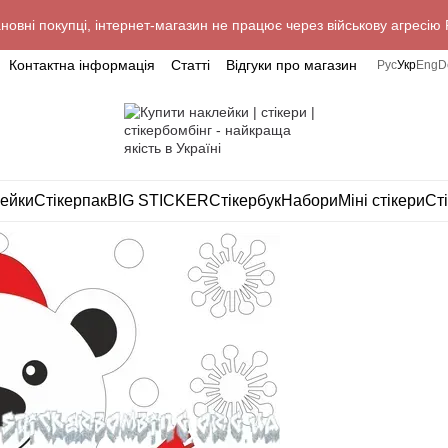
новні покупці, інтернет-магазин не працює через військову агресію 
Контактна інформація
Статті
Відгуки про магазин
Рус
Укр
Eng
D
лейки
Стікерпак
BIG STICKER
Стікербук
Набори
Міні стікери
Ст