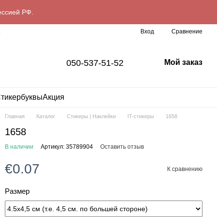
ессией РФ.
Сравнение
L
Вход
050-537-51-52
Мой заказ
тикербуквы
Акция
Главная
Каталог
Стикеры | Наклейки
IT-стикеры
1658
1658
В наличии
Артикул: 35789904
Оставить отзыв
€0.07
К сравнению
Размер