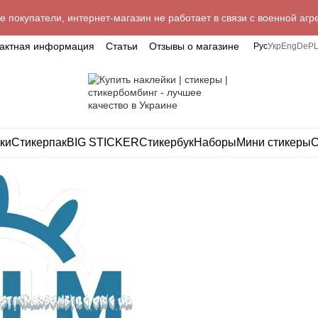
 покупатели, интернет-магазин не работает в связи с военной агр
тактная информация
Статьи
Отзывы о магазине
Рус
Укр
Eng
De
P
ки
Стикерпак
BIG STICKER
Стикербук
Наборы
Мини стикеры
С