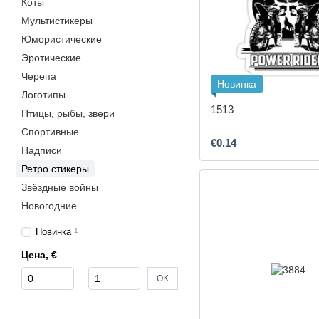
Коты
Мультистикеры
Юмористические
Эротические
Черепа
Новинка
Логотипы
1513
Птицы, рыбы, звери
Спортивные
€0.14
Надписи
Ретро стикеры
Звёздные войны
Новогодние
Новинка
1
Цена, €
От Цена, €
До Цена, €
OK