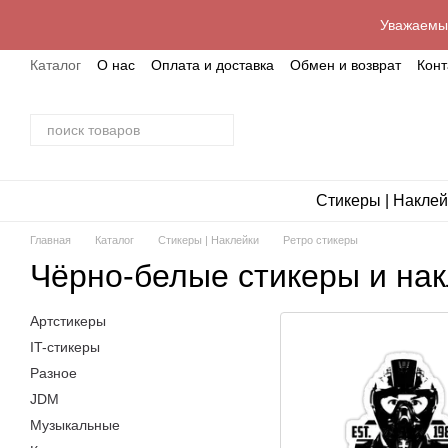
Перейти к основному контенту
Уважаемые
Каталог
О нас
Оплата и доставка
Обмен и возврат
Кон
Стикеры | Наклей
Главная
Каталог
Стикеры | Наклейки
Ретро стикеры
Чёрно-белые стикеры и на
Артстикеры
IT-стикеры
Разное
JDM
Музыкальные