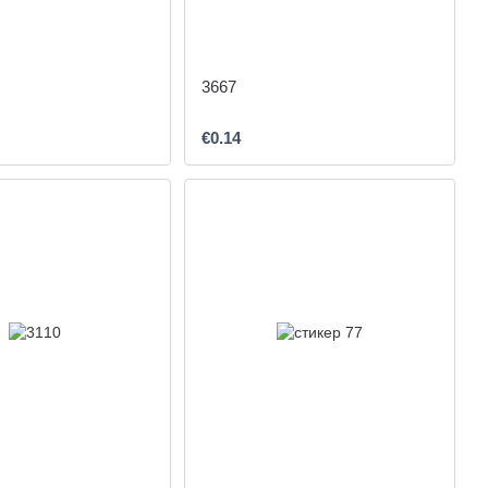
3667
€0.14