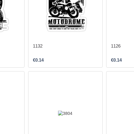
1132
1126
€0.14
€0.14