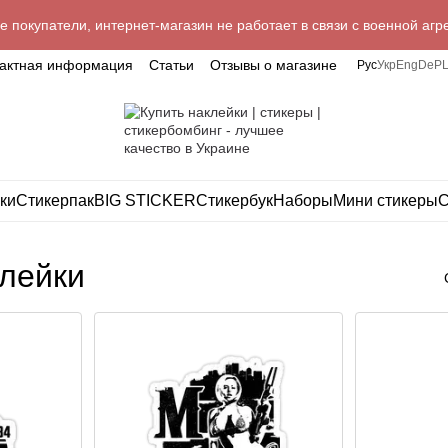
 покупатели, интернет-магазин не работает в связи с военной агр
тактная информация
Статьи
Отзывы о магазине
Рус
Укр
Eng
De
P
ки
Стикерпак
BIG STICKER
Стикербук
Наборы
Мини стикеры
С
клейки