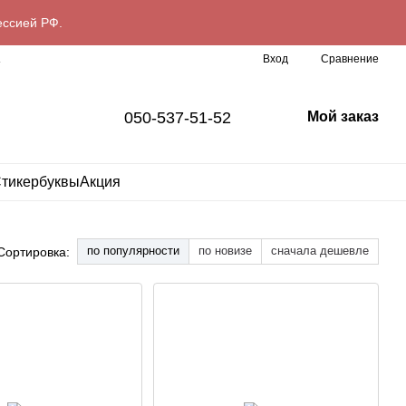
ессией РФ.
Сравнение
L
Вход
050-537-51-52
Мой заказ
тикербуквы
Акция
по популярности
по новизе
сначала дешевле
Сортировка: