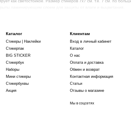
ует как светостойкое. Размер стикеров 7х7 см. т.е. 7 см. по боль
окрыты ламинирующим слоем для защиты от влаги и выцветания.
Каталог
Клиентам
Стикеры | Наклейки
Вход в личный кабинет
Стикерпак
Каталог
BIG STICKER
О нас
Стикербук
Оплата и доставка
Наборы
Обмен и возврат
Мини стикеры
Контактная информация
Стикербуквы
Статьи
Акция
Отзывы о магазине
Мы в соцсетях