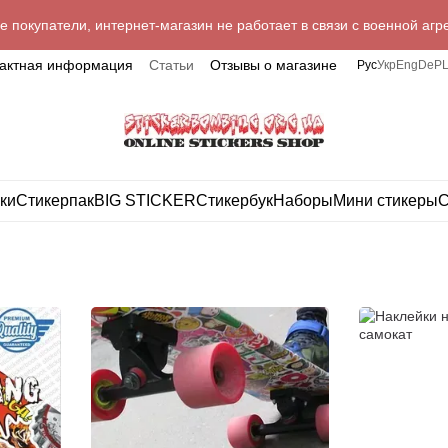
 покупатели, интернет-магазин не работает в связи с военной агр
тактная информация
Статьи
Отзывы о магазине
Рус
Укр
Eng
De
P
ки
Стикерпак
BIG STICKER
Стикербук
Наборы
Мини стикеры
С