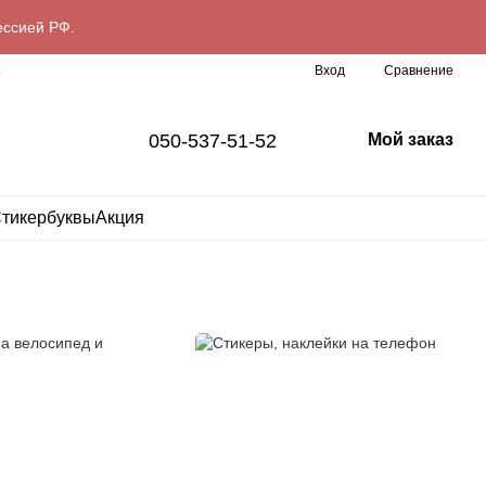
ессией РФ.
Сравнение
L
Вход
050-537-51-52
Мой заказ
тикербуквы
Акция