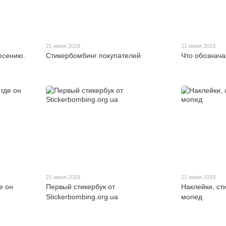
21 июня 2019
21 июня 2019
несению.
Стикербомбинг покупателей
Что обознача
21 июня 2019
21 июня 2019
е он
Первый стикербук от
Наклейки, ст
Stickerbombing.org.ua
мопед