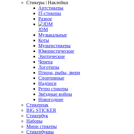
Стикеры | Наклейки
Артстикеры
IT-стикеры
Разное
JDM
Музыкальные
Коты
Мультистикеры
Юмористические
Эротические
Черепа
Логотипы
Птицы, рыбы, звери
Спортивные
Надписи
Ретро стикеры
Звёздные войны
Новогодние
Стикерпак
BIG STICKER
Стикербук
Наборы
Мини стикеры
Стикербуквы